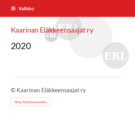
Siirry
Valikko
sivun
sisältöön
Kaarinan Eläkkeensaajat ry
2020
©
Kaarinan Eläkkeensaajat ry
Tehty Yhdistysavaimella