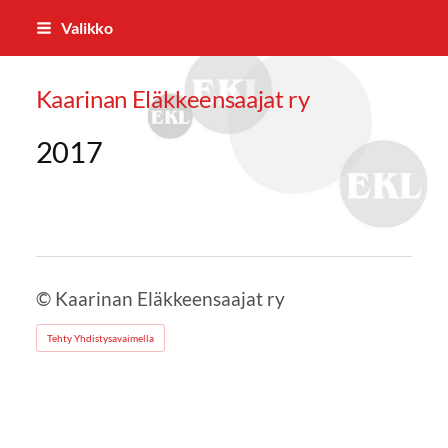
Siirry
Valikko
sivun
sisältöön
Kaarinan Eläkkeensaajat ry
2017
©
Kaarinan Eläkkeensaajat ry
Tehty Yhdistysavaimella