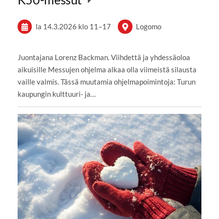
la 14.3.2026
klo 11
–
17
Logomo
Juontajana Lorenz Backman. Viihdettä ja yhdessäoloa
aikuisille Messujen ohjelma alkaa olla viimeistä silausta
vaille valmis. Tässä muutamia ohjelmapoimintoja: Turun
kaupungin kulttuuri- ja…