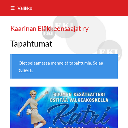
Siirry
Valikko
sivun
sisältöön
Kaarinan Eläkkeensaajat ry
Tapahtumat
Olet selaamassa menneitä tapahtumia.
Selaa
tulevia.